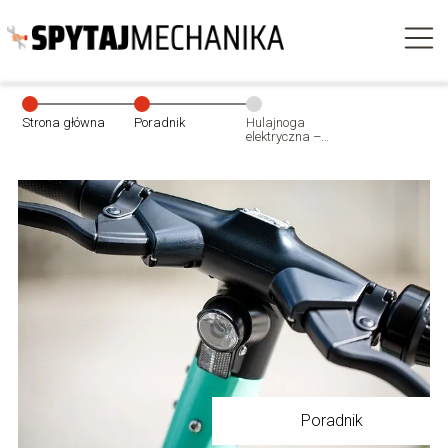
Strona główna
Poradnik
Hulajnoga
elektryczna –
czy warto ją
kupić?
Poradnik