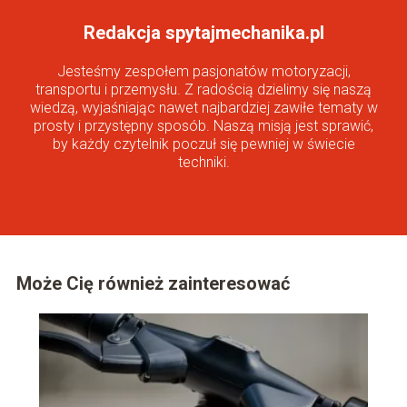
Redakcja spytajmechanika.pl
Jesteśmy zespołem pasjonatów motoryzacji,
transportu i przemysłu. Z radością dzielimy się naszą
wiedzą, wyjaśniając nawet najbardziej zawiłe tematy w
prosty i przystępny sposób. Naszą misją jest sprawić,
by każdy czytelnik poczuł się pewniej w świecie
techniki.
Może Cię również zainteresować