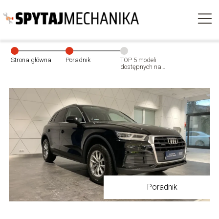
Strona główna
Poradnik
TOP 5 modeli
dostępnych na
raty w STORE
VW FS
Poradnik