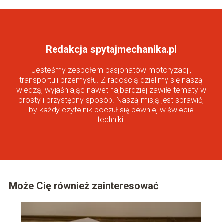
Redakcja spytajmechanika.pl
Jesteśmy zespołem pasjonatów motoryzacji,
transportu i przemysłu. Z radością dzielimy się naszą
wiedzą, wyjaśniając nawet najbardziej zawiłe tematy w
prosty i przystępny sposób. Naszą misją jest sprawić,
by każdy czytelnik poczuł się pewniej w świecie
techniki.
Może Cię również zainteresować