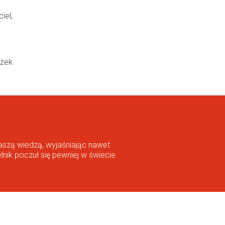
iel,
iżek
aszą wiedzą, wyjaśniając nawet
lnik poczuł się pewniej w świecie