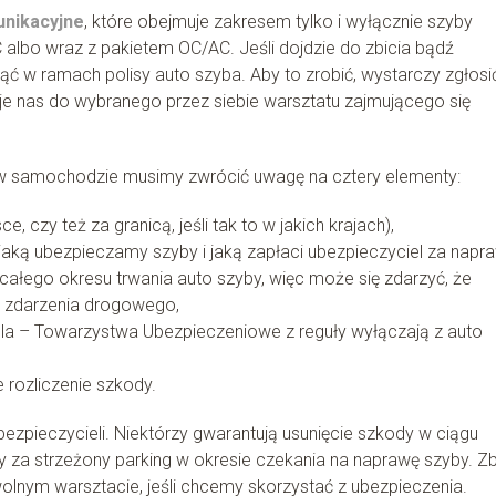
nikacyjne
, które obejmuje zakresem tylko i wyłącznie szyby
lbo wraz z pakietem OC/AC. Jeśli dojdzie do zbicia bądź
ć w ramach polisy auto szyba. Aby to zrobić, wystarczy zgłosi
uje nas do wybranego przez siebie warsztatu zajmującego się
 samochodzie musimy zwrócić uwagę na cztery elementy:
, czy też za granicą, jeśli tak to w jakich krajach),
aką ubezpieczamy szyby i jaką zapłaci ubezpieczyciel za napr
ałego okresu trwania auto szyby, więc może się zdarzyć, że
o zdarzenia drogowego,
la – Towarzystwa Ubezpieczeniowe z reguły wyłączają z auto
 rozliczenie szkody.
ezpieczycieli. Niektórzy gwarantują usunięcie szkody w ciągu
y za strzeżony parking w okresie czekania na naprawę szyby. Zb
nym warsztacie, jeśli chcemy skorzystać z ubezpieczenia.