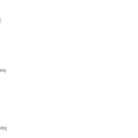
ć
awę
itej