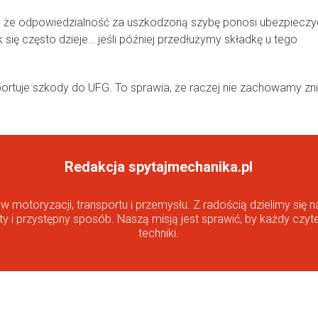
ia, że odpowiedzialność za uszkodzoną szybę ponosi ubezpieczyc
 się często dzieje… jeśli później przedłużymy składkę u tego
ortuje szkody do UFG. To sprawia, że raczej nie zachowamy zn
Redakcja spytajmechanika.pl
motoryzacji, transportu i przemysłu. Z radością dzielimy się n
ty i przystępny sposób. Naszą misją jest sprawić, by każdy czyte
techniki.