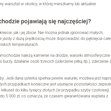
warsztat w okolicy, w której mieszkamy lub aktualnie
hodzie pojawiają się najczęściej?
cie, jak i jej zbicie. Nie można jednak ignorować małych,
ie jazdy z dużą prędkością może doprowadzić do pęknięcia całe
niskich temperaturach.
amochodzie należą kamienie na drodze, warunki atmosferyczne
urzy, działanie osób trzecich (uderzenie piłką itp.), zderzenie 
. Jeśli dana usterka spełnia pewne warunki, możliwa jest nap
łych przypadkach konieczne jest usunięcie pozostałości zepsute
ilkuset do kilku tysięcy złotych (w przypadku szyby czołowej).
 do 5 000 zł, co oznacza, że czasem gwarantowana wypłata z