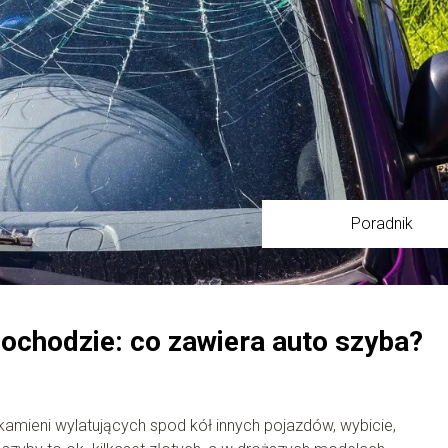
Poradnik
ochodzie: co zawiera auto szyba?
amieni wylatujących spod kół innych pojazdów, wybicie,