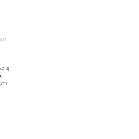
lub
zbitą
,
tym