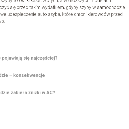
szyby to ok. kilkaset złotych, a w droższych modelach
czyć się przed takim wydatkiem, gdyby szyby w samochodzie
e ubezpieczenie auto szyba, które chroni kierowców przed
yb.
pojawiają się najczęściej?
dzie – konsekwencje
dzie zabiera zniżki w AC?