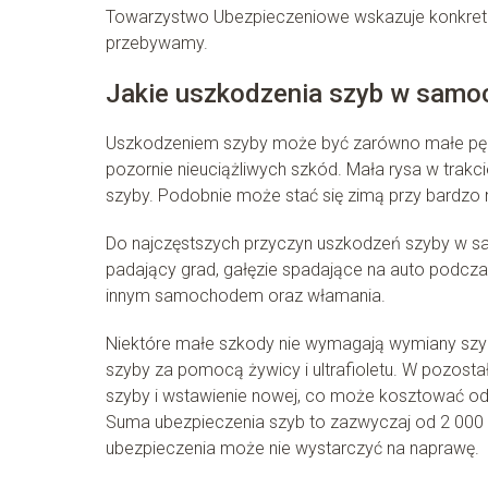
Towarzystwo Ubezpieczeniowe wskazuje konkretny 
przebywamy.
Jakie uszkodzenia szyb w samoc
Uszkodzeniem szyby może być zarówno małe pęknie
pozornie nieuciążliwych szkód. Mała rysa w trakc
szyby. Podobnie może stać się zimą przy bardzo 
Do najczęstszych przyczyn uszkodzeń szyby w s
padający grad, gałęzie spadające na auto podczas b
innym samochodem oraz włamania.
Niektóre małe szkody nie wymagają wymiany szyby
szyby za pomocą żywicy i ultrafioletu. W pozosta
szyby i wstawienie nowej, co może kosztować od k
Suma ubezpieczenia szyb to zazwyczaj od 2 000
ubezpieczenia może nie wystarczyć na naprawę.