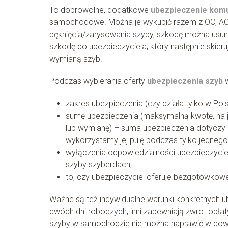
To dobrowolne, dodatkowe
ubezpieczenie komu
samochodowe. Można je wykupić razem z OC, AC a
pęknięcia/zarysowania szyby, szkodę można usuną
szkodę do ubezpieczyciela, który następnie skier
wymianą szyb.
Podczas wybierania oferty
ubezpieczenia szyb
w
zakres ubezpieczenia (czy działa tylko w Polsce
sumę ubezpieczenia (maksymalną kwotę, na j
lub wymianę) – suma ubezpieczenia dotyczy c
wykorzystamy jej pulę podczas tylko jedneg
wyłączenia odpowiedzialności ubezpieczycie
szyby szyberdach,
to, czy ubezpieczyciel oferuje bezgotówkowe
Ważne są też indywidualne warunki konkretnych ub
dwóch dni roboczych, inni zapewniają zwrot opłat
szyby w samochodzie nie można naprawić w dowol