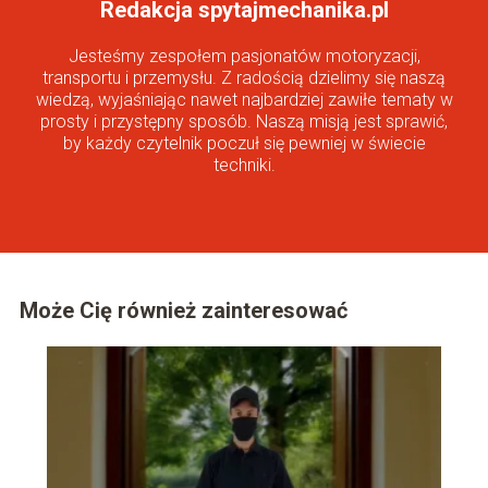
Redakcja spytajmechanika.pl
Jesteśmy zespołem pasjonatów motoryzacji,
transportu i przemysłu. Z radością dzielimy się naszą
wiedzą, wyjaśniając nawet najbardziej zawiłe tematy w
prosty i przystępny sposób. Naszą misją jest sprawić,
by każdy czytelnik poczuł się pewniej w świecie
techniki.
Może Cię również zainteresować