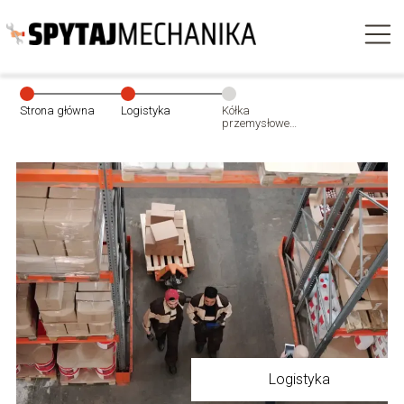
Strona główna
Logistyka
Kółka
przemysłowe
skrętne –
kluczowy
element wózków
transportowych
Logistyka